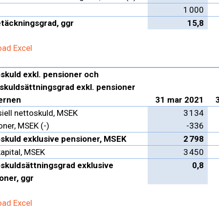
1 000
täckningsgrad, ggr
15,8
ad Excel
skuld exkl. pensioner och
skuldsättningsgrad exkl. pensioner
ernen
31 mar 2021
iell nettoskuld, MSEK
3 134
oner, MSEK (-)
-336
skuld exklusive pensioner, MSEK
2 798
kapital, MSEK
3 450
skuldsättningsgrad exklusive
0,8
oner, ggr
ad Excel