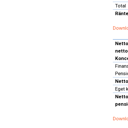
Total
Ränte
Downlo
Netto
netto
Konc
Finans
Pensi
Netto
Eget 
Netto
pensi
Downlo