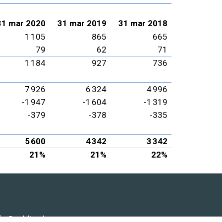
31 mar 2020
31 mar 2019
31 mar 2018
1 105
865
665
79
62
71
1 184
927
736
7 926
6 324
4 996
-1 947
-1 604
-1 319
-379
-378
-335
5 600
4 342
3 342
21%
21%
22%
nfo@
addtech.
com