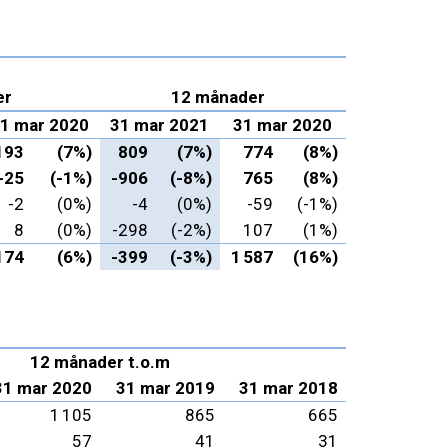
er
12 månader
1 mar 2020
31 mar 2021
31 mar 2020
193
(7%)
809
(7%)
774
(8%)
-25
(-1%)
-906
(-8%)
765
(8%)
-2
(0%)
-4
(0%)
-59
(-1%)
8
(0%)
-298
(-2%)
107
(1%)
174
(6%)
-399
(-3%)
1 587
(16%)
12 månader t.o.m
31 mar 2020
31 mar 2019
31 mar 2018
1 105
865
665
57
41
31