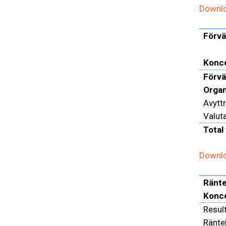
Downlo
Förvär
Konc
Förvä
Organ
Avytt
Valut
Total
Downlo
Ränte
Konc
Result
Ränte