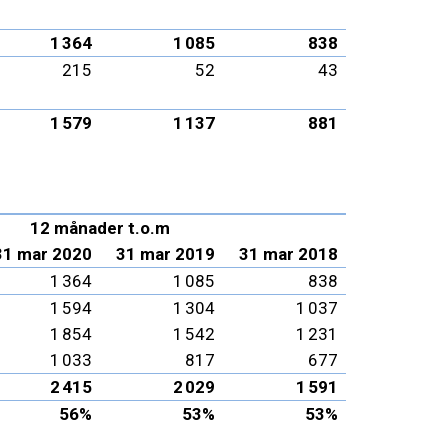
1 364
1 085
838
215
52
43
1 579
1 137
881
12 månader t.o.m
31 mar 2020
31 mar 2019
31 mar 2018
1 364
1 085
838
1 594
1 304
1 037
1 854
1 542
1 231
1 033
817
677
2 415
2 029
1 591
56%
53%
53%