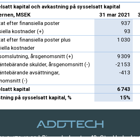
lsatt kapital och avkastning på sysselsatt kapital
ernen, MSEK
31 mar 2021
at efter finansiella poster
937
iella kostnader (+)
93
at efter finansiella poster plus
1 030
iella kostnader
somslutning, årsgenomsnitt (+)
9 309
äntebärande skulder, årsgenomsnitt (-)
-2 153
äntebärande avsättningar,
-413
nomsnitt (-)
lsatt kapital
6 743
tning på sysselsatt kapital, %
15%
| Birger Jarlsgatan 43, Stockholm |
46-8-470 49 00
i