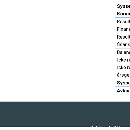
Sysse
Konc
Result
Finans
Result
finans
Balan
Icke r
Icke r
årsge
Sysse
Avkas
Addtech AB |
+