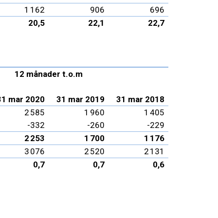
1 162
906
696
20,5
22,1
22,7
12 månader t.o.m
31 mar 2020
31 mar 2019
31 mar 2018
2 585
1 960
1 405
-332
-260
-229
2 253
1 700
1 176
3 076
2 520
2 131
0,7
0,7
0,6