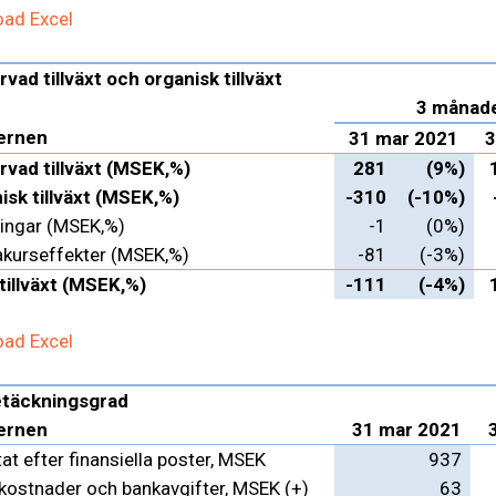
ad Excel
vad tillväxt och organisk tillväxt
3 månad
ernen
31 mar 2021
3
rvad tillväxt (MSEK,%)
281
(9%)
isk tillväxt (MSEK,%)
-310
(-10%)
ringar (MSEK,%)
-1
(0%)
akurseffekter (MSEK,%)
-81
(-3%)
 tillväxt (MSEK,%)
-111
(-4%)
ad Excel
täckningsgrad
ernen
31 mar 2021
at efter finansiella poster, MSEK
937
kostnader och bankavgifter, MSEK (+)
63