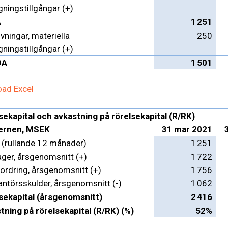
ningstillgångar (+)
A
1 251
vningar, materiella
250
ningstillgångar (+)
DA
1 501
ad Excel
sekapital och avkastning på rörelsekapital (R/RK)
ernen, MSEK
31 mar 2021
 (rullande 12 månader)
1 251
ager, årsgenomsnitt (+)
1 722
ordring, årsgenomsnitt (+)
1 756
antörsskulder, årsgenomsnitt (-)
1 062
sekapital (årsgenomsnitt)
2 416
tning på rörelsekapital (R/RK) (%)
52%