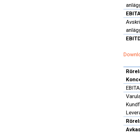
anlägg
EBIT
Avskri
anlägg
EBIT
Downlo
Rörel
Konc
EBITA
Varul
Kundf
Lever
Rörel
Avkas